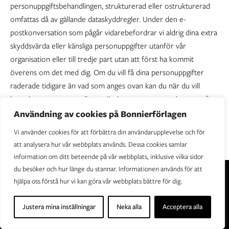
personuppgiftsbehandlingen, strukturerad eller ostrukturerad
omfattas då av gällande dataskyddregler. Under den e-
postkonversation som pågår vidarebefordrar vi aldrig dina extra
skyddsvärda eller känsliga personuppgifter utanför vår
organisation eller till tredje part utan att först ha kommit
överens om det med dig. Om du vill få dina personuppgifter
raderade tidigare än vad som anges ovan kan du när du vill
kontakta mottagaren eller avsändaren av e-posten hos oss så
hjälper den personen dig.
Användning av cookies på Bonnierförlagen
Vi använder cookies för att förbättra din användarupplevelse och för
att analysera hur vår webbplats används. Dessa cookies samlar
information om ditt beteende på vår webbplats, inklusive vilka sidor
du besöker och hur länge du stannar. Informationen används för att
hjälpa oss förstå hur vi kan göra vår webbplats bättre för dig.
Justera mina inställningar
Neka alla
Acceptera alla
Bonnierförlagen är Sveriges ledande förlagshus.