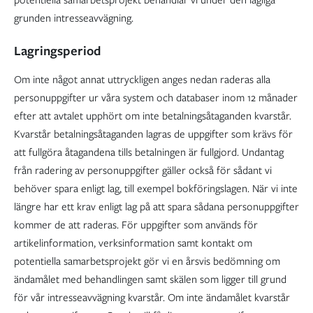
potentiella samarbetsprojekt behandlar vi under den lagliga
grunden intresseavvägning.
Lagringsperiod
Om inte något annat uttryckligen anges nedan raderas alla
personuppgifter ur våra system och databaser inom 12 månader
efter att avtalet upphört om inte betalningsåtaganden kvarstår.
Kvarstår betalningsåtaganden lagras de uppgifter som krävs för
att fullgöra åtagandena tills betalningen är fullgjord. Undantag
från radering av personuppgifter gäller också för sådant vi
behöver spara enligt lag, till exempel bokföringslagen. När vi inte
längre har ett krav enligt lag på att spara sådana personuppgifter
kommer de att raderas. För uppgifter som används för
artikelinformation, verksinformation samt kontakt om
potentiella samarbetsprojekt gör vi en årsvis bedömning om
ändamålet med behandlingen samt skälen som ligger till grund
för vår intresseavvägning kvarstår. Om inte ändamålet kvarstår