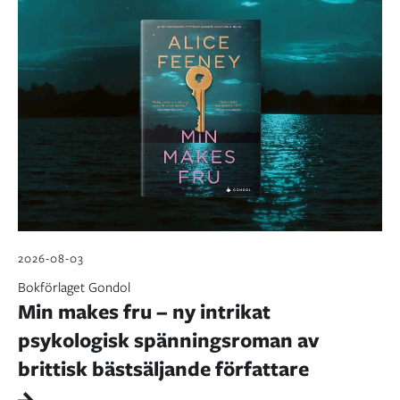
2026-08-03
Bokförlaget Gondol
Min makes fru – ny intrikat
psykologisk spänningsroman av
brittisk bästsäljande författare