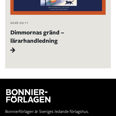
2026-02-11
Dimmornas gränd –
lärarhandledning
Bonnierförlagen är Sveriges ledande förlagshus.