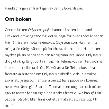
Handledningen är framtagen av
Jenny Edvardsson
.
Om boken
Genom boken
Odysseus pojke
hamnar läsaren i det gamla
Grekland, omkring 1200 fvt, det vill säga för över 3000 år sedan.
Här får läsaren möta Telemakos, Odysseus son. Han har inte
många jämnåriga vänner på ön Ithaka, där han bor. Han tänker
mycket på sin pappa som han aldrig hann lära känna. Odysseus
drog ut i krig, långt borta i Troja när Telemakos var liten, och har
inte kommit tillbaka till ön. På kvällarna får Telemakos höra
fantastiska historier om Odysseus hjältedåd, och Telemakos
älskar att lyssna och fantisera om att hans pappa ska komma
hem. Men åren går. Snart är Telemakos en ung man och måste
själv ta ansvar för sin egen och Ithakas framtid. Ska han gå i sin
pappas fotspår? Eller finns det ett annat sätt att växa upp till
man?