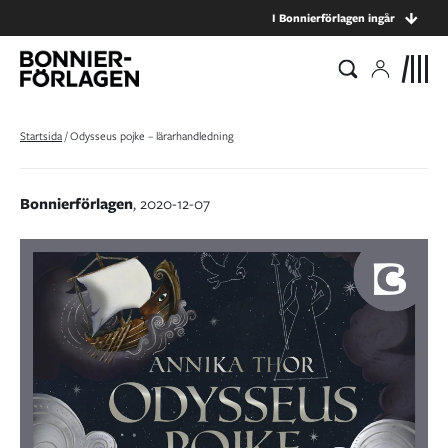
I Bonnierförlagen ingår
Startsida
/
Odysseus pojke – lärarhandledning
Bonnierförlagen
, 2020-12-07