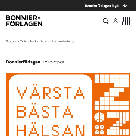
I Bonnierförlagen ingår
Startsida
/
Västa bästa hälsan – lärarhandledning
Bonnierförlagen
, 2020-07-01