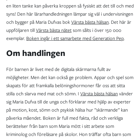
en liten tanke kan påverka kroppen så fysiskt att det till och med
syns! Den här lärarhandledningen lämpar sig väl i undervisningen
och bygger på Maria Dufvas bok
Värsta bästa hälsan
. Det här är
uppföljaren till
Värsta bästa nätet
som sålts i över 150 000
exemplar.
Boken ingår i ett samarbete med Generation Pep
.
Om handlingen
För barnen är livet med de digitala skärmarna fullt av
möjligheter. Men det kan också ge problem. Appar och spel som
skapats för att framkalla belöningshormoner får oss att sitta
stilla och slarva med mat och sömn. I
Värsta bästa hälsan
vänder
sig Maria Dufva till de unga och förklarar med hjälp av experter
på motion, kost, sömn och psykisk hälsa hur ”skärmande” kan
påverka måendet. Boken är full med fakta, råd och verkliga
berättelser från barn som Maria mött i sitt arbete som
kriminolog och föreläsare på skolor. Hon träffar ofta barn som