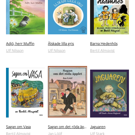
Adjö, herr Muffin
Älskade lilla gris
Barna Hedenhös
Ulf Nilsson
Ulf Nilsson
Bertil Almqvist
Sagan om Vasa
Sagan om det röda äpplet
Jaguaren
Bertil Almqvist
Jan Lööf
Ulf Stark