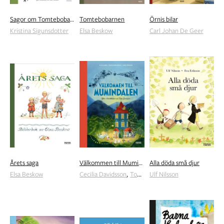
Sagor om Tomtebobarnen
Tomtebobarnen
Örnis bilar
Kristina Sigunsdotter
Elsa Beskow
Carl Johan De Geer
Årets saga
Välkommen till Mumindalen
Alla döda små djur
,
,
Elsa Beskow
Cecilia Davidsson
Tove Jansson
Ulf Nilsson
Alex Haridi