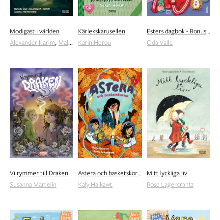
Modigast i världen
Kärlekskarusellen
Esters dagbok - Bonusbrorsa & marsvinstrassel
,
Alexander Karim
Malin Karim
Karin Herou
Oda Valle
Vi rymmer till Draken
Astera och basketskorna
Mitt lyckliga liv
Susanna Martelin
Kaly Halkawt
Rose Lagercrantz