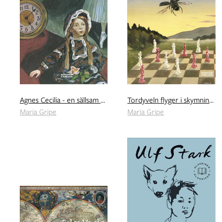
Agnes Cecilia - en sällsam historia
Tordyveln flyger i skymningen
Maria Gripe
Maria Gripe