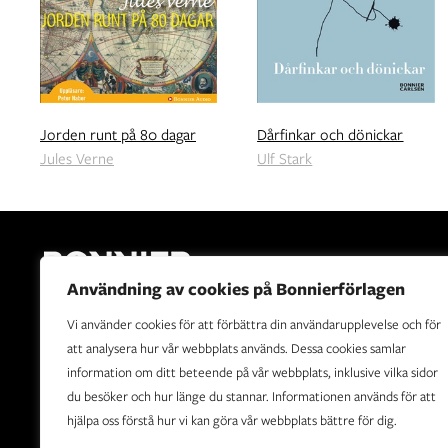
Jorden runt på 80 dagar
Dårfinkar och dönickar
Jules Verne
Ulf Stark
Användning av cookies på Bonnierförlagen
Vi använder cookies för att förbättra din användarupplevelse och för
Bonnierförlagen är Sveriges ledande förlagshus. Vår vision
att analysera hur vår webbplats används. Dessa cookies samlar
är att sprida berättelser som upplyser, underhåller,
information om ditt beteende på vår webbplats, inklusive vilka sidor
utvecklar och berör.
du besöker och hur länge du stannar. Informationen används för att
hjälpa oss förstå hur vi kan göra vår webbplats bättre för dig.