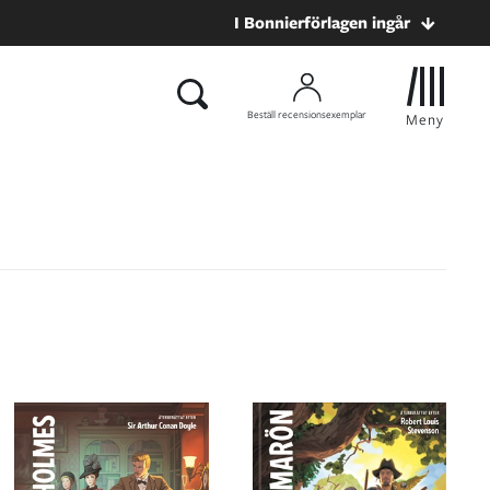
I Bonnierförlagen ingår
Beställ recensionsexemplar
Meny