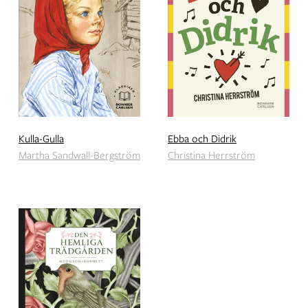
Kulla-Gulla
Ebba och Didrik
Martha Sandwall-Bergström
Christina Herrström