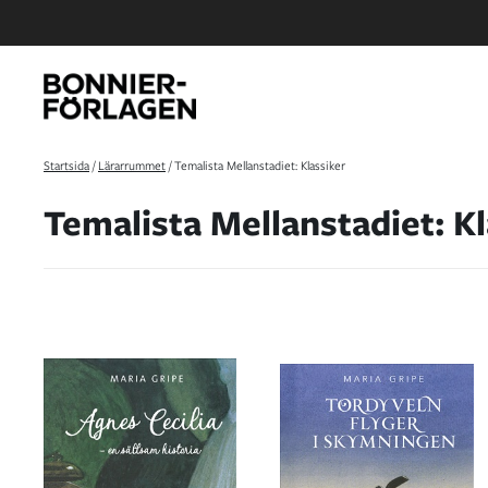
Startsida
/
Lärarrummet
/
Temalista Mellanstadiet: Klassiker
Temalista Mellanstadiet: K