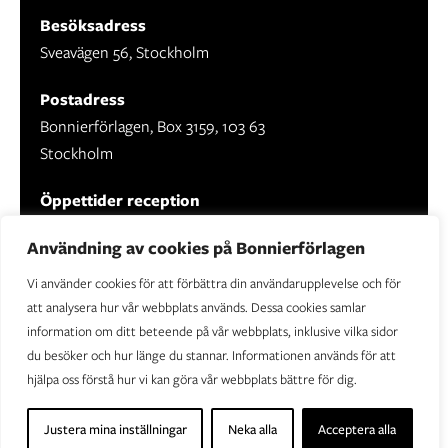
Besöksadress
Sveavägen 56, Stockholm
Postadress
Bonnierförlagen, Box 3159, 103 63
Stockholm
Öppettider reception
Mån-fre: 09.00 - 16.30
Användning av cookies på Bonnierförlagen
Vi använder cookies för att förbättra din användarupplevelse och för
att analysera hur vår webbplats används. Dessa cookies samlar
information om ditt beteende på vår webbplats, inklusive vilka sidor
Om Bonnierförlagen
du besöker och hur länge du stannar. Informationen används för att
Cookies
hjälpa oss förstå hur vi kan göra vår webbplats bättre för dig.
Integritetspolicy
Justera mina inställningar
Neka alla
Acceptera alla