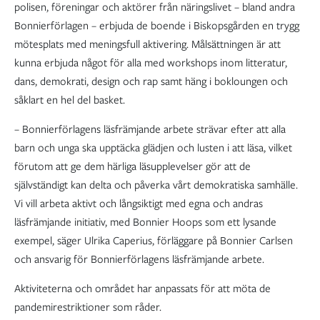
polisen, föreningar och aktörer från näringslivet – bland andra
Bonnierförlagen – erbjuda de boende i Biskopsgården en trygg
mötesplats med meningsfull aktivering. Målsättningen är att
kunna erbjuda något för alla med workshops inom litteratur,
dans, demokrati, design och rap samt häng i bokloungen och
såklart en hel del basket.
– Bonnierförlagens läsfrämjande arbete strävar efter att alla
barn och unga ska upptäcka glädjen och lusten i att läsa, vilket
förutom att ge dem härliga läsupplevelser gör att de
självständigt kan delta och påverka vårt demokratiska samhälle.
Vi vill arbeta aktivt och långsiktigt med egna och andras
läsfrämjande initiativ, med Bonnier Hoops som ett lysande
exempel, säger Ulrika Caperius, förläggare på Bonnier Carlsen
och ansvarig för Bonnierförlagens läsfrämjande arbete.
Aktiviteterna och området har anpassats för att möta de
pandemirestriktioner som råder.