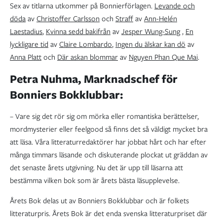
Sex av titlarna utkommer på Bonnierförlagen.
Levande och
döda
av
Christoffer Carlsson
och
Straff
av
Ann-Helén
Laestadius
,
Kvinna sedd bakifrån
av
Jesper Wung-Sung
,
En
lyckligare tid
av
Claire Lombardo
,
Ingen du älskar kan dö
av
Anna Platt
och
Där askan blommar
av
Nguyen Phan Que Mai
.
Petra Nuhma, Marknadschef för
Bonniers Bokklubbar:
– Vare sig det rör sig om mörka eller romantiska berättelser,
mordmysterier eller feelgood så finns det så väldigt mycket bra
att läsa. Våra litteraturredaktörer har jobbat hårt och har efter
många timmars läsande och diskuterande plockat ut gräddan av
det senaste årets utgivning. Nu det är upp till läsarna att
bestämma vilken bok som är årets bästa läsupplevelse.
Årets Bok delas ut av Bonniers Bokklubbar och är folkets
litteraturpris. Årets Bok är det enda svenska litteraturpriset där