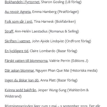
Bokhandeln i fyrtornet
, Sharon Gosling (LB förlag)
Au revoir Agneta
, Emma Hamberg (Piratförlaget)
Folk som sår i snö
, Tina Harnesk (Bokfabriken)
Straff
, Ann-Helén Laestadius (Romanus & Selling)
Skriften i vattnet
, John Ajvide Lindqvist (Ordfront förlag)
En lyckligare tid
, Claire Lombardo (Bazar förlag)
Färskt vatten till blommorna
, Valérie Perrin (Editions J)
Där askan blommar
, Nguyen Phan Que Mai (Historiska media)
Ingen du älskar kan dö
, Anna Platt (Bazar förlag)
Kvinna sedd bakifrån
, Jesper Wung-Sung (Wahlström &
Widstrand)
Röstningsperioden äger rum 2 maj – 3 september 2023. Det går