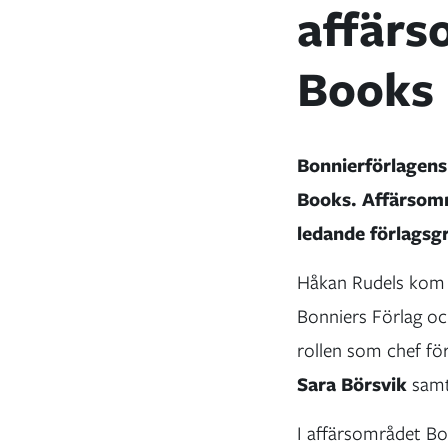
affärs
Books
Bonnierförlagens
Books. Affärsomr
ledande förlagsg
Håkan Rudels kom t
Bonniers Förlag oc
rollen som chef fö
Sara Börsvik
samti
I affärsområdet B