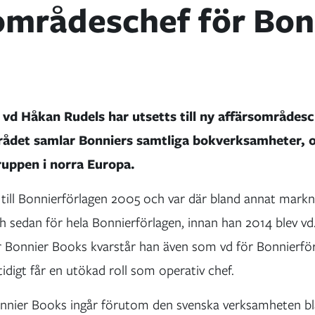
områdeschef för Bon
 vd Håkan Rudels har utsetts till ny affärsområdesc
ådet samlar Bonniers samtliga bokverksamheter, o
ruppen i norra Europa.
ill Bonnierförlagen 2005 och var där bland annat markn
h sedan för hela Bonnierförlagen, innan han 2014 blev vd
r Bonnier Books kvarstår han även som vd för Bonnierfö
digt får en utökad roll som operativ chef.
onnier Books ingår förutom den svenska verksamheten b