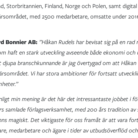
nd, Storbritannien, Finland, Norge och Polen, samt digital
färsområdet, med 2500 medarbetare, omsatte under 2016 
vd Bonnier AB:
”Håkan Rudels har bevisat sig på en rad 
om haft en stark utveckling avseende både ekonomi och 
tt djupa branschkunnande är jag övertygad om att Håkan 
färsområdet. Vi har stora ambitioner för fortsatt utvecklin
mheter.”
ligt min mening är det här det intressantaste jobbet i fö
rs samlade förlagsverksamhet, med 200 års tradition av 
ns magiskt. Det viktigaste för oss framåt är att vara fort
äsare, medarbetare och ägare i tider av utbudsöverflöd oc