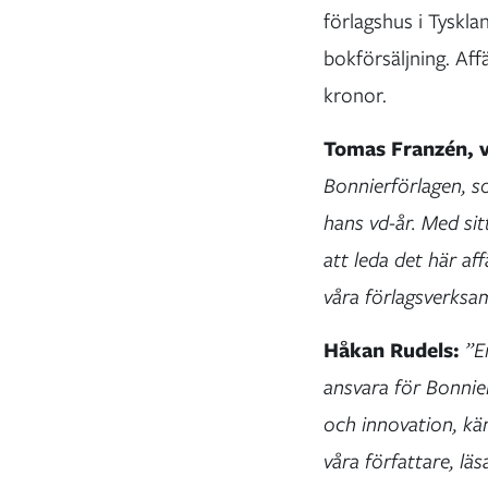
förlagshus i Tyskla
bokförsäljning. Af
kronor.
Tomas Franzén, 
Bonnierförlagen, s
hans vd-år. Med si
att leda det här af
våra förlagsverksa
Håkan Rudels:
”En
ansvara för Bonnie
och innovation, kän
våra författare, l