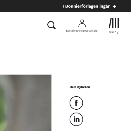
I Bonnierförlagen ingår
Beställ recensionsexemplar
Meny
Dela nyheten