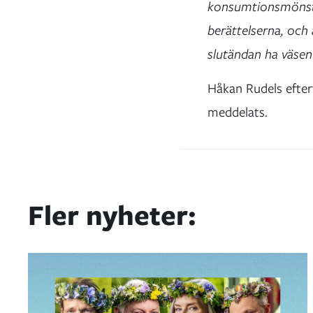
konsumtionsmönster
berättelserna, och 
slutändan ha väsentl
Håkan Rudels efter
meddelats.
Fler nyheter: