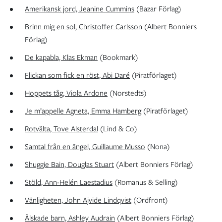
Amerikansk jord, Jeanine Cummins
(Bazar Förlag)
Brinn mig en sol, Christoffer Carlsson
(Albert Bonniers
Förlag)
De kapabla, Klas Ekman
(Bookmark)
Flickan som fick en röst, Abi Daré
(Piratförlaget)
Hoppets tåg, Viola Ardone
(Norstedts)
Je m’appelle Agneta, Emma Hamberg
(Piratförlaget)
Rotvälta, Tove Alsterdal
(Lind & Co)
Samtal från en ängel, Guillaume Musso
(Nona)
Shuggie Bain, Douglas Stuart
(Albert Bonniers Förlag)
Stöld, Ann-Helén Laestadius
(Romanus & Selling)
Vänligheten, John Ajvide Lindqvist
(Ordfront)
Älskade barn, Ashley Audrain
(Albert Bonniers Förlag)