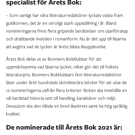
specialist för Årets Bok:
– Som vanligt har våra litteraturredaktörer lyckats vaska fram
guldkornen, det är en otroligt stark uppställning i år. Bland
nomineringarna finns flera gripande berättelser om utanförskap
och drabbande livsöden i romanform. Nu är det upp till läsarna
att avgöra vad de tycker är årets bästa läsupplevelse.
Årets Bok delas ut av Bonniers Bokklubbar för att
uppmärksamma vad läsarna tycker, vilket gör det till folkets
litteraturpris. Bonniers Bokklubbars fem litteraturredaktörer
läser under året hundratals skönlitterära böcker för att utse de
12 nomineringarna utifrån flera kriterier. Boken ska innehålla en
väl berättad historia sett till handling, karaktärer och miljö.
Dessutom ska den tilltala en bred läsekrets samt ha hög språklig
kvalitet.
De nominerade till Årets Bok 2021 är: