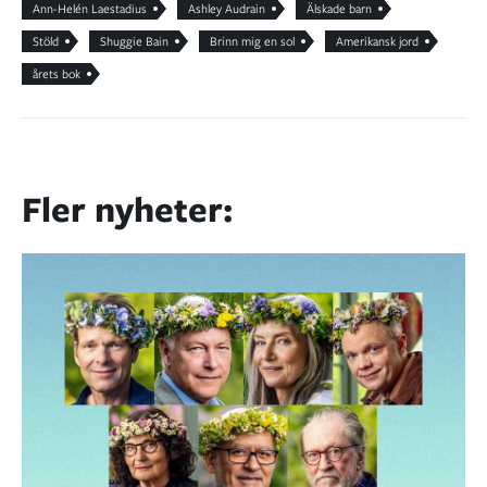
Ann-Helén Laestadius
Ashley Audrain
Älskade barn
Stöld
Shuggie Bain
Brinn mig en sol
Amerikansk jord
årets bok
Fler nyheter: