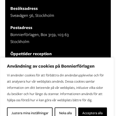
Besöksadress
Sveavägen 56, Stockholm
Postadress
Bonnierförlagen, Box 3159, 103 63
Stockholm
Öppettider reception
Mån-fre: 09.00 - 16.30
Användning av cookies på Bonnierförlagen
Vi använder cookies för att förbättra din användarupplevelse och för
att analysera hur vår webbplats används. Dessa cookies samlar
information om ditt beteende på vår webbplats, inklusive vilka sidor
Om Bonnierförlagen
du besöker och hur länge du stannar. Informationen används för att
Cookies
hjälpa oss förstå hur vi kan göra vår webbplats bättre för dig.
Integritetspolicy
Justera mina inställningar
Neka alla
Acceptera alla