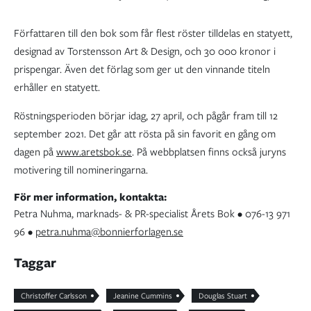
Författaren till den bok som får flest röster tilldelas en statyett,
designad av Torstensson Art & Design, och 30 000 kronor i
prispengar. Även det förlag som ger ut den vinnande titeln
erhåller en statyett.
Röstningsperioden börjar idag, 27 april, och pågår fram till 12
september 2021. Det går att rösta på sin favorit en gång om
dagen på
www.aretsbok.se
. På webbplatsen finns också juryns
motivering till nomineringarna.
För mer information, kontakta:
Petra Nuhma, marknads- & PR-specialist Årets Bok • 076-13 971
96 •
petra.nuhma@bonnierforlagen.se
Taggar
Christoffer Carlsson
Jeanine Cummins
Douglas Stuart