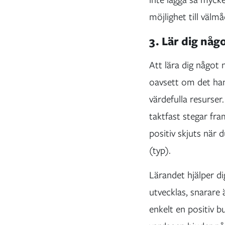
möjlighet till väl
3. Lär dig någ
Att lära dig något 
oavsett om det hand
värdefulla resurser
taktfast stegar fra
positiv skjuts när
(typ).
Lärandet hjälper d
utvecklas, snarare
enkelt en positiv b