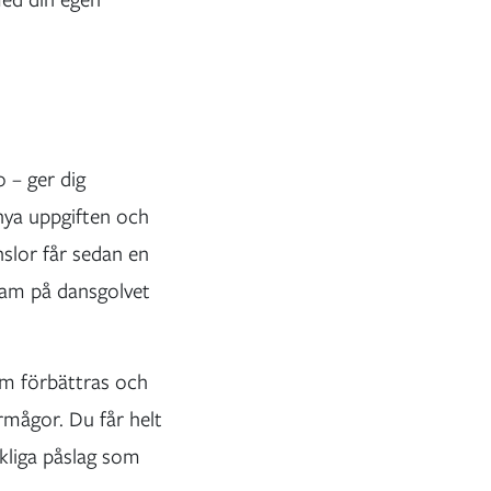
o – ger dig
 nya uppgiften och
nslor får sedan en
fram på dansgolvet
om förbättras och
mågor. Du får helt
ikliga påslag som