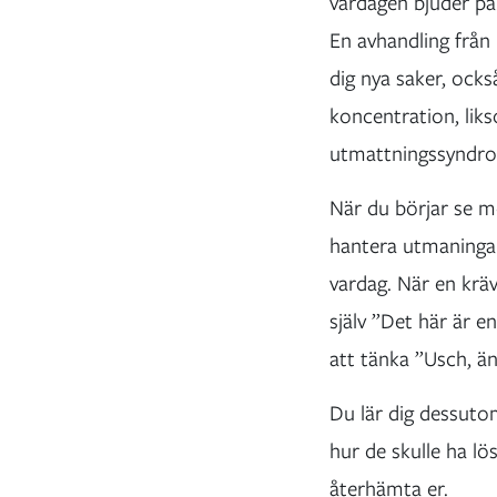
vardagen bjuder på
En avhandling från 
dig nya saker, ocks
koncentration, lik
utmattningssyndr
När du börjar se möj
hantera utmaningar
vardag. När en kräv
själv ”Det här är e
att tänka ”Usch, än
Du lär dig dessuto
hur de skulle ha lö
återhämta er.