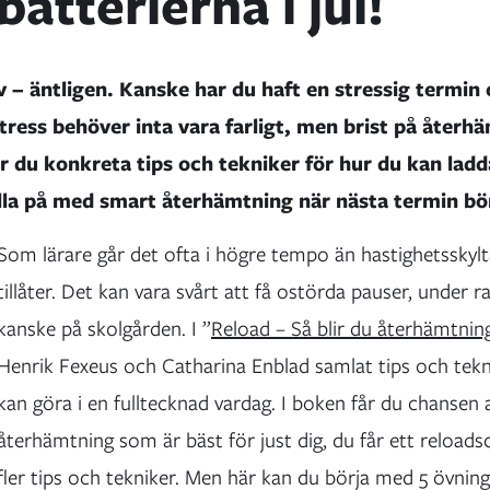
atterierna i jul!
ov – äntligen. Kanske har du haft en stressig termin
tress behöver inta vara farligt, men brist på återh
får du konkreta tips och tekniker för hur du kan ladd
ylla på med smart återhämtning när nästa termin bör
Som lärare går det ofta i högre tempo än hastighetsskyl
tillåter. Det kan vara svårt att få ostörda pauser, under 
kanske på skolgården. I ”
Reload – Så blir du återhämtni
Henrik Fexeus och Catharina Enblad samlat tips och tek
kan göra i en fulltecknad vardag. I boken får du chansen a
återhämtning som är bäst för just dig, du får ett relo
fler tips och tekniker. Men här kan du börja med 5 övni