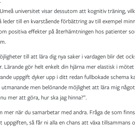
.
Umeå universitet visar dessutom att kognitiv träning, vilk
å leder till en kvarstående förbättring av till exempel min
som positiva effekter på återhämtningen hos patienter s
om.
ligheter till att lära dig nya saker i vardagen blir det ock
. Lärande gör helt enkelt din hjärna mer elastisk i möte
ande uppgift dyker upp i ditt redan fullbokade schema kan
n utmanande men belönande möjlighet att lära mig något ny
nu mer att göra, hur ska jag hinna?”.
m mer när du samarbetar med andra. Fråga de som finns
st uppgiften, så får ni alla en chans att växa tillsamman