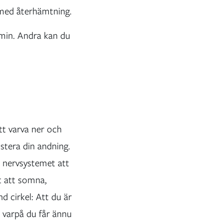
t med återhämtning.
ermin. Andra kan du
tt varva ner och
ustera din andning.
a nervsystemet att
rt att somna,
d cirkel: Att du är
varpå du får ännu