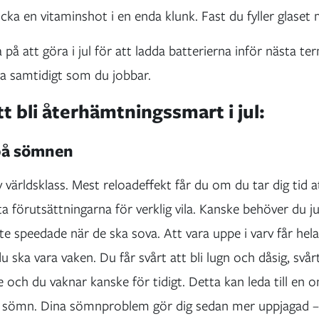
ricka en vitaminshot i en enda klunk. Fast du fyller glase
på att göra i jul för att ladda batterierna inför nästa t
a samtidigt som du jobbar.
t bli återhämtningssmart i jul:
 på sömnen
världsklass. Mest reloadeffekt får du om du tar dig tid a
sta förutsättningarna för verklig vila. Kanske behöver du j
te speedade när de ska sova. Att vara uppe i varv får hel
 du ska vara vaken. Du får svårt att bli lugn och dåsig, svå
e och du vaknar kanske för tidigt. Detta kan leda till en on
 sömn. Dina sömnproblem gör dig sedan mer uppjagad – 