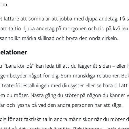
 om.
et lättare att somna är att jobba med djupa andetag. På s
 att ta tio djupa andetag på morgonen och tio på kvällen
sannolikt märka skillnad och bryta den onda cirkeln.
relationer
 ”bara kör på” kan leda till att du lägger åt sidan – eller 
igen betyder något för dig. Som mänskliga relationer. Bo
l teaterföreställningen med din syster eller se bara till att
du möter. Nästa gång du stöter på någon du känner vi
t är och lyssna på vad den andra personen har att säga.
ig för att faktiskt ta in andra människor när du möter
t tid på det i varje enskilt möte. Relationerna – och där