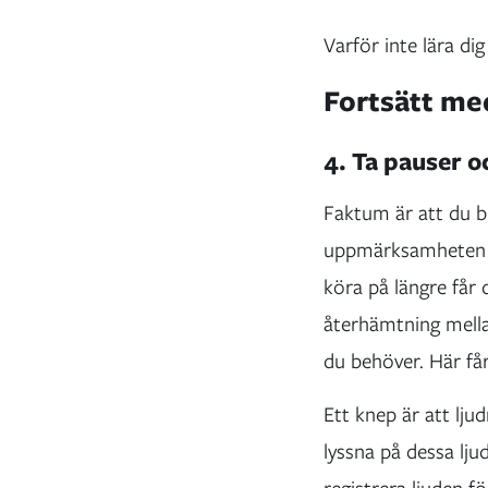
Varför inte lära d
Fortsätt med
4. Ta pauser o
Faktum är att du bl
uppmärksamheten i 
köra på längre får
återhämtning mella
du behöver. Här få
Ett knep är att lju
lyssna på dessa lju