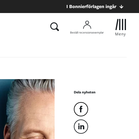
I Bonnierförlagen ingår
Beställ recensionsexemplar
Meny
Dela nyheten