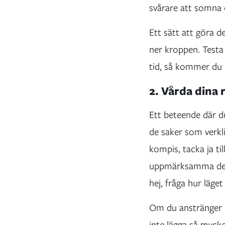
svårare att somna
Ett sätt att göra d
ner kroppen. Testa
tid, så kommer du 
2. Vårda dina 
Ett beteende där du
de saker som verkl
kompis, tacka ja til
uppmärksamma dem 
hej, fråga hur läge
Om du anstränger d
inte lägga så mycke