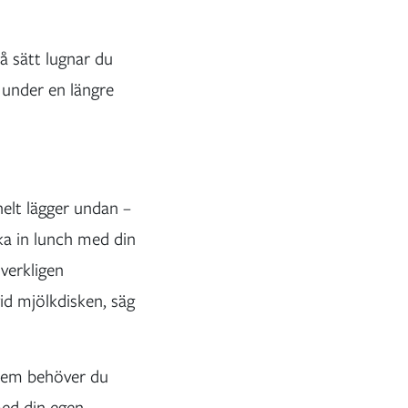
å sätt lugnar du
 under en längre
helt lägger undan –
ka in lunch med din
 verkligen
d mjölkdisken, säg
 dem behöver du
med din egen