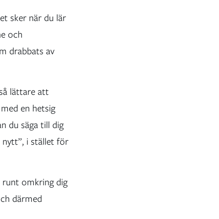
et sker när du lär
ne och
om drabbats av
så lättare att
t med en hetsig
 du säga till dig
tt”, i stället för
 runt omkring dig
s och därmed