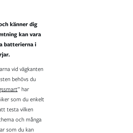
 och känner dig
ämtning kan vara
a batterierna i
jar.
tarna vid vägkanten
rasten behövs du
ngssmart
” har
niker som du enkelt
tt testa vilken
adschema och många
ngar som du kan