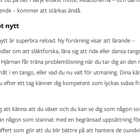
mående – kommer att stärkas ändå.
ot nytt
nytt är superbra reload. Ny forskning visar att lärande –
lar om att släktforska, lära sig att rida eller dansa tang
. Hjärnan får träna problemlösning när du tar dig an den
måt i en tango, eller vad du nu valt för utmaning. Dina kä
 du efter ett tag känner dig kompetent som lyckas sväva 
ig att känna att du växer och du kan se dig som någon s
 än någon som stannat med en begränsad uppsättning för
uffert som gör att du blir bättre på att hantera de oundv