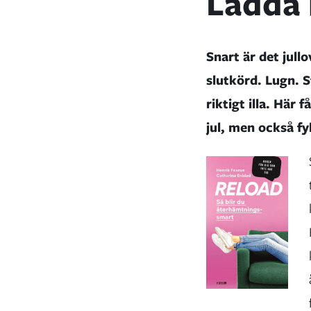
Ladda b
Snart är det jull
slutkörd. Lugn. S
riktigt illa. Här 
jul, men också f