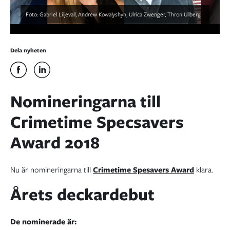
Foto: Gabriel Liljevall, Andrew Kowalyshyn, Ulrica Zwenger, Thron Ullberg
Dela nyheten
Nomineringarna till
Crimetime Specsavers
Award 2018
Nu är nomineringarna till
Crimetime Spesavers Award
klara.
Årets deckardebut
De nominerade är: