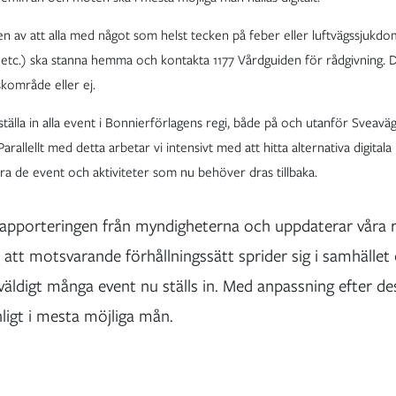
en av att alla med något som helst tecken på feber eller luftvägssjukdo
 etc.) ska stanna hemma och kontakta 1177 Vårdguiden för rådgivning. D
iskområde eller ej.
tälla in alla event i Bonnierförlagens regi, både på och utanför Sveav
arallellt med detta arbetar vi intensivt med att hitta alternativa digitala
a de event och aktiviteter som nu behöver dras tillbaka.
 rapporteringen från myndigheterna och uppdaterar våra r
 att motsvarande förhållningssätt sprider sig i samhället
ldigt många event nu ställs in. Med anpassning efter dess
ligt i mesta möjliga mån.