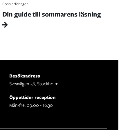
Bonnierförlagen
Din guide till sommarens läsning
Besöksadress
Sveavägen 56, Stockholm
Öppettider reception
3
Mån-fre: 09.00 - 16.30