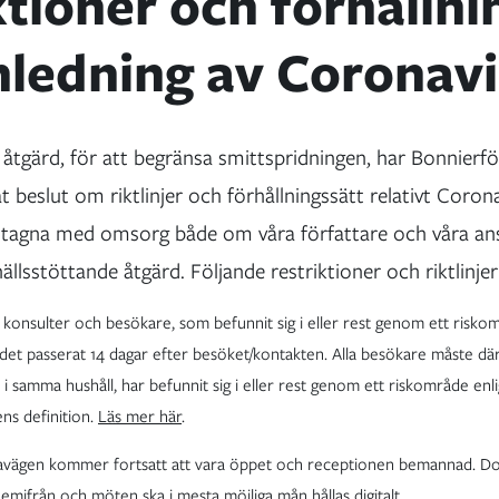
ktioner och förhållni
ledning av Coronavi
tgärd, för att begränsa smittspridningen, har Bonnierfö
t beslut om riktlinjer och förhållningssätt relativt Corona
amtagna med omsorg både om våra författare och våra anst
lsstöttande åtgärd. Följande restriktioner och riktlinjer 
a, konsulter och besökare, som befunnit sig i eller rest genom ett risko
n det passerat 14 dagar efter besöket/kontakten. Alla besökare måste dä
n i samma hushåll, har befunnit sig i eller rest genom ett riskområde enli
ns definition.
Läs mer här
.
avägen kommer fortsatt att vara öppet och receptionen bemannad. Do
hemifrån och möten ska i mesta möjliga mån hållas digitalt.