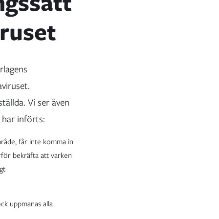
ngssätt
ruset
rlagens
viruset.
ällda. Vi ser även
har införts:
mråde, får inte komma in
rför bekräfta att varken
gt
ck uppmanas alla