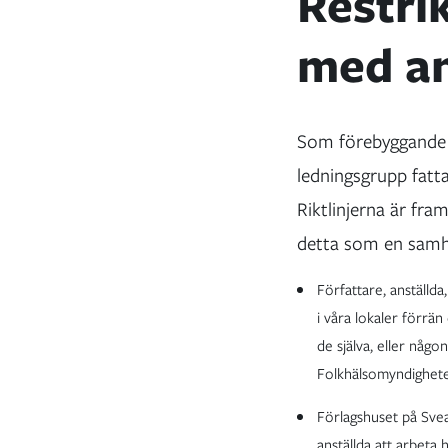
Restri
med an
Som förebyggande å
ledningsgrupp fatta
Riktlinjerna är fr
detta som en samhäl
Författare, anställd
i våra lokaler förrä
de själva, eller någo
Folkhälsomyndighete
Förlagshuset på Sve
anställda att arbeta 