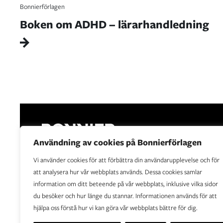
Bonnierförlagen
Boken om ADHD – lärarhandledning
Användning av cookies på Bonnierförlagen
Vi använder cookies för att förbättra din användarupplevelse och för
Bonnierförlagen är Sveriges ledande förlagshus. Vår
att analysera hur vår webbplats används. Dessa cookies samlar
vision är att sprida berättelser som upplyser,
information om ditt beteende på vår webbplats, inklusive vilka sidor
underhåller, utvecklar och berör.
du besöker och hur länge du stannar. Informationen används för att
hjälpa oss förstå hur vi kan göra vår webbplats bättre för dig.