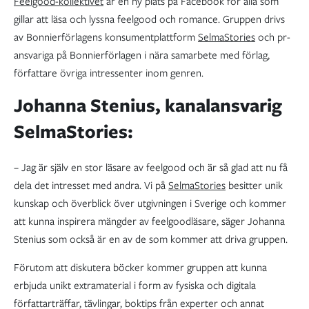
Feelgood-kollektivet
är en ny plats på Facebook för alla som
gillar att läsa och lyssna feelgood och romance. Gruppen drivs
av Bonnierförlagens konsumentplattform
SelmaStories
och pr-
ansvariga på Bonnierförlagen i nära samarbete med förlag,
författare övriga intressenter inom genren.
Johanna Stenius, kanalansvarig
SelmaStories:
– Jag är själv en stor läsare av feelgood och är så glad att nu få
dela det intresset med andra. Vi på
SelmaStories
besitter unik
kunskap och överblick över utgivningen i Sverige och kommer
att kunna inspirera mängder av feelgoodläsare, säger Johanna
Stenius som också är en av de som kommer att driva gruppen.
Förutom att diskutera böcker kommer gruppen att kunna
erbjuda unikt extramaterial i form av fysiska och digitala
författarträffar, tävlingar, boktips från experter och annat