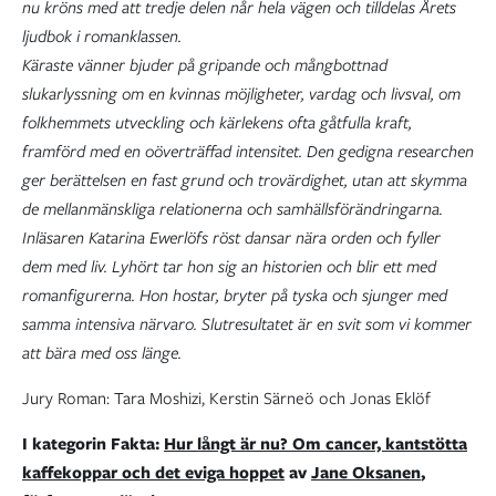
nu kröns med att tredje delen når hela vägen och tilldelas Årets
ljudbok i romanklassen.
Käraste vänner bjuder på gripande och mångbottnad
slukarlyssning om en kvinnas möjligheter, vardag och livsval, om
folkhemmets utveckling och kärlekens ofta gåtfulla kraft,
framförd med en oöverträffad intensitet. Den gedigna researchen
ger berättelsen en fast grund och trovärdighet, utan att skymma
de mellanmänskliga relationerna och samhällsförändringarna.
Inläsaren Katarina Ewerlöfs röst dansar nära orden och fyller
dem med liv. Lyhört tar hon sig an historien och blir ett med
romanfigurerna. Hon hostar, bryter på tyska och sjunger med
samma intensiva närvaro. Slutresultatet är en svit som vi kommer
att bära med oss länge.
Jury Roman: Tara Moshizi, Kerstin Särneö och Jonas Eklöf
I kategorin Fakta:
Hur långt är nu? Om cancer, kantstötta
kaffekoppar och det eviga hoppet
av
Jane Oksanen
,