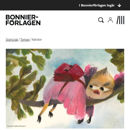
I Bonnierförlagen ingår
Startsida
/
Teman
/
Känslor