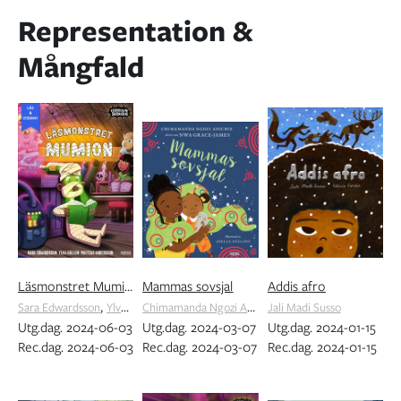
Representation &
Mångfald
Läsmonstret Mumion
Mammas sovsjal
Addis afro
,
Chimamanda Ngozi Adichie
Sara Edwardsson
Ylva Hällen
Jali Madi Susso
Utg.dag. 2024-06-03
Utg.dag. 2024-03-07
Utg.dag. 2024-01-15
Rec.dag. 2024-06-03
Rec.dag. 2024-03-07
Rec.dag. 2024-01-15