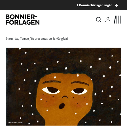
I Bonnierförlagen ingår
Startsida
/
Teman
/
Representation & Mångfald