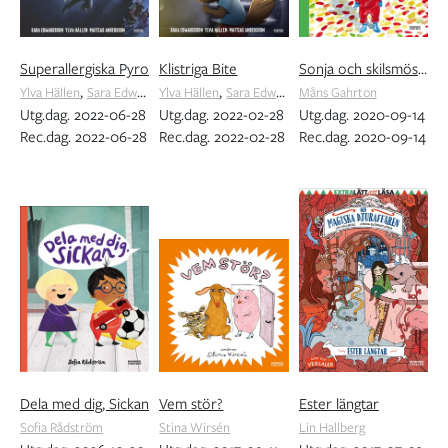
Superallergiska Pyro
Klistriga Bite
Sonja och skilsmössan
,
,
Ylva Hällen
Sara Edwardsson
Ylva Hällen
Sara Edwardsson
Måns Gahrton
Utg.dag. 2022-06-28
Utg.dag. 2022-02-28
Utg.dag. 2020-09-14
Rec.dag. 2022-06-28
Rec.dag. 2022-02-28
Rec.dag. 2020-09-14
Dela med dig, Sickan
Vem stör?
Ester längtar
Sofia Rådström
Stina Wirsén
Lin Hallberg