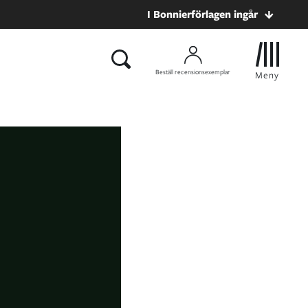
I Bonnierförlagen ingår
Beställ recensionsexemplar
Meny