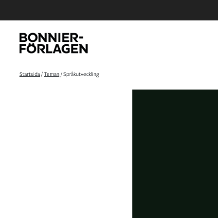
Startsida
/
Teman
/
Språkutveckling