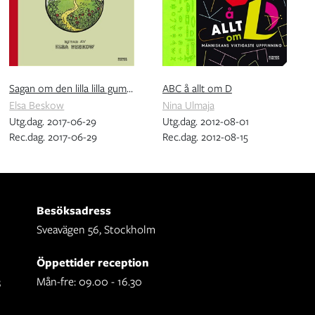
Sagan om den lilla lilla gumman
ABC å allt om D
Elsa Beskow
Nina Ulmaja
Utg.dag. 2017-06-29
Utg.dag. 2012-08-01
Rec.dag. 2017-06-29
Rec.dag. 2012-08-15
Besöksadress
Sveavägen 56, Stockholm
Öppettider reception
3
Mån-fre: 09.00 - 16.30