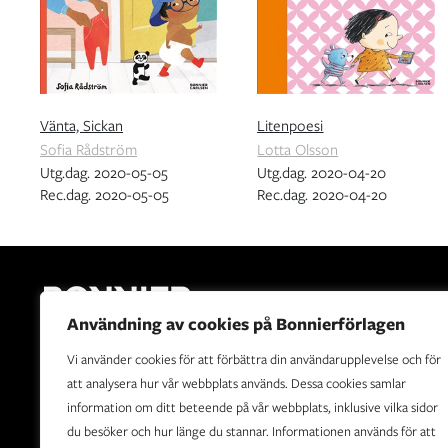
Vänta, Sickan
Litenpoesi
Sofia Rådström
Lotta Olsson
Utg.dag. 2020-05-05
Utg.dag. 2020-04-20
Rec.dag. 2020-05-05
Rec.dag. 2020-04-20
Användning av cookies på Bonnierförlagen
Vi använder cookies för att förbättra din användarupplevelse och för
Bonnierförlagen är Sveriges ledande förlagshus. Vår vision
att analysera hur vår webbplats används. Dessa cookies samlar
är att sprida berättelser som upplyser, underhåller,
information om ditt beteende på vår webbplats, inklusive vilka sidor
utvecklar och berör.
du besöker och hur länge du stannar. Informationen används för att