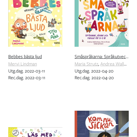
Bebbes bästa ljud
Småspråkarna: Språkutvecklande lekar, sånger och ramsor för barn 0-3 år
Mervi Lindman
Maria Strutz
,
Andrea Wallenberg
Utg.dag. 2022-03-11
Utg.dag. 2022-04-20
Rec.dag. 2022-03-11
Rec.dag. 2022-04-20