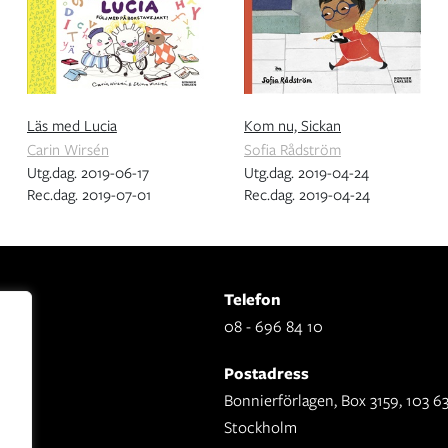
Läs med Lucia
Kom nu, Sickan
Carin Wirsén
Sofia Rådström
Utg.dag. 2019-06-17
Utg.dag. 2019-04-24
Rec.dag. 2019-07-01
Rec.dag. 2019-04-24
Telefon
08 - 696 84 10
Postadress
Bonnierförlagen, Box 3159, 103 6
Stockholm