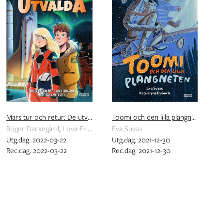
Mars tur och retur: De utvalda
Toomi och den lilla plangneten
Roger Dackegård
,
Lova Eriksson
Eva Susso
Utg.dag. 2022-03-22
Utg.dag. 2021-12-30
Rec.dag. 2022-03-22
Rec.dag. 2021-12-30