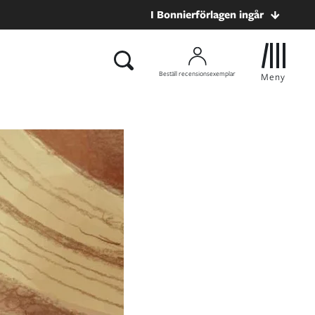
I Bonnierförlagen ingår
Beställ recensionsexemplar
Meny