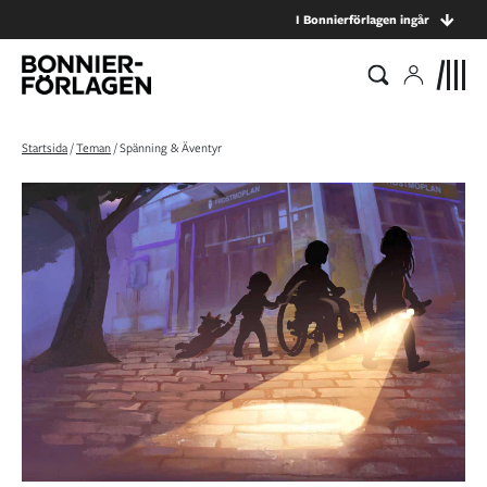
I Bonnierförlagen ingår
Startsida
/
Teman
/
Spänning & Äventyr