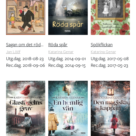
Sagan om det röda äpplet
Röda spår
Spökflickan
Jan Lööf
Katarina Genar
Katarina Genar
Utg.dag. 2018-08-23
Utg.dag. 2014-09-01
Utg.dag. 2017-05-08
Rec.dag. 2018-09-06
Rec.dag. 2014-09-15
Rec.dag. 2017-05-23