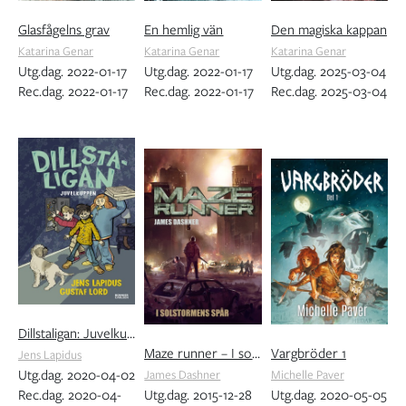
Glasfågelns grav
En hemlig vän
Den magiska kappan
Katarina Genar
Katarina Genar
Katarina Genar
Utg.dag. 2022-01-17
Utg.dag. 2022-01-17
Utg.dag. 2025-03-04
Rec.dag. 2022-01-17
Rec.dag. 2022-01-17
Rec.dag. 2025-03-04
Dillstaligan: Juvelkuppen
Maze runner – I solstormens spår
Vargbröder 1
Jens Lapidus
Utg.dag. 2020-04-02
James Dashner
Michelle Paver
Rec.dag. 2020-04-
Utg.dag. 2015-12-28
Utg.dag. 2020-05-05