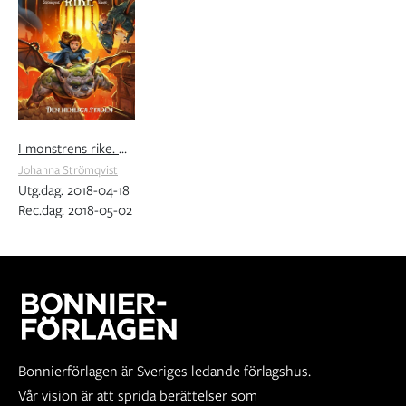
I monstrens rike. Den hemliga staden
Johanna Strömqvist
Utg.dag. 2018-04-18
Rec.dag. 2018-05-02
Bonnierförlagen är Sveriges ledande förlagshus.
Vår vision är att sprida berättelser som