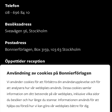
Telefon
08 - 696 84 10
Besöksadress
Sveavägen 56, Stockholm
Postadress
Bonnierförlagen, Box 3159, 103 63 Stockholm
Öppettider reception
Mån-fre: 09.00 - 16.30
Användning av cookies på Bonnierförlagen
Vi använder cookies för att förbättra din användarupplevelse och för
att analysera hur vår webbplats används. Dessa cookies samlar
information om ditt beteende på vår webbplats, inklusive vilka sidor
Om Bonnierförlagen
du besöker och hur länge du stannar. Informationen används för att
Cookies
hjälpa oss förstå hur vi kan göra vår webbplats bättre för dig.