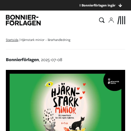
I Bonnierförlagen ingår
Startsida
/
Hjärnstark minior – lärarhandledning
Bonnierförlagen
, 2025-07-08