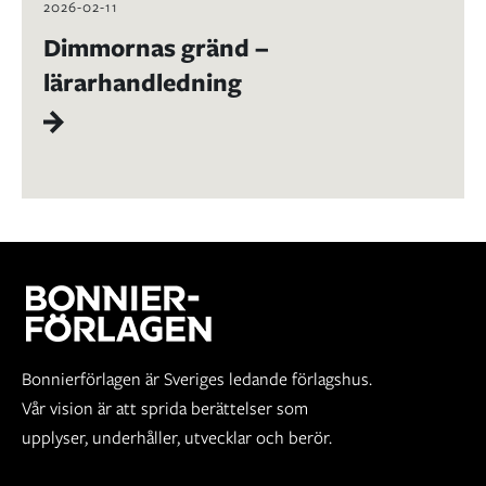
2026-02-11
Dimmornas gränd –
lärarhandledning
Bonnierförlagen är Sveriges ledande förlagshus.
Vår vision är att sprida berättelser som
upplyser, underhåller, utvecklar och berör.