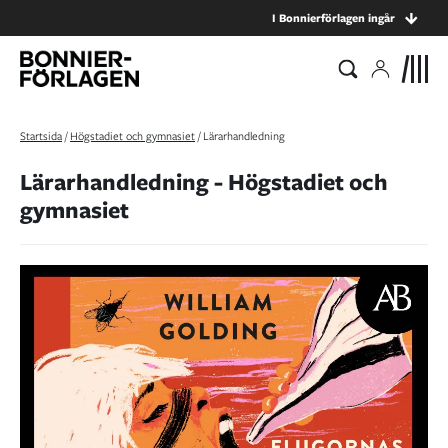
I Bonnierförlagen ingår
Startsida
/
Högstadiet och gymnasiet
/
Lärarhandledning
Lärarhandledning - Högstadiet och
gymnasiet