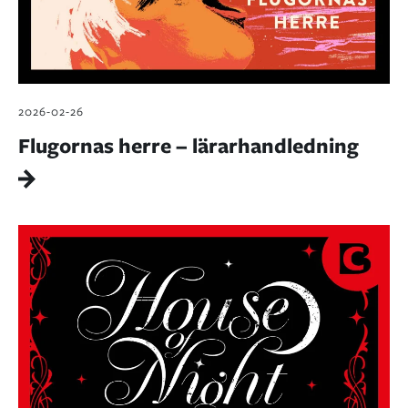
2026-02-26
Flugornas herre – lärarhandledning