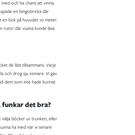
a med och ha chans att vinna.
skapade en bingobricka där
rat en bok på huvudet 10 meter.
en rutor där vuxna kunde läsa
ket de läst tillsammans. Varje
la och drog sju vinnare. Vi gav
 bland dem som inte hade kunnat
, funkar det bra?
k välja böcker ur trunken, eller
 kunna ha med när vi senare