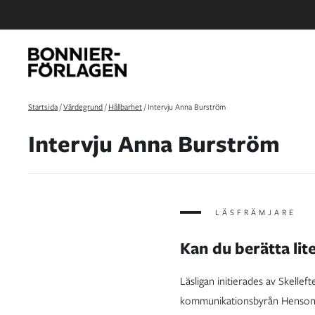
Startsida
/
Värdegrund
/
Hållbarhet
/
Intervju Anna Burström
Intervju Anna Burström
LÄSFRÄMJARE
Kan du berätta lit
Läsligan initierades av Skel
kommunikationsbyrån Henson. 