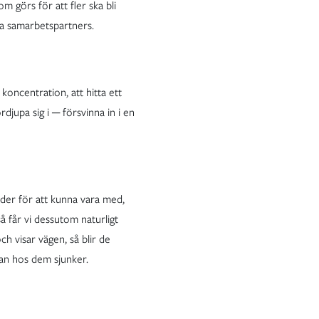
m görs för att fler ska bli
la samarbetspartners.
koncentration, att hitta ett
djupa sig i ─ försvinna in i en
lder för att kunna vara med,
så får vi dessutom naturligt
h visar vägen, så blir de
gan hos dem sjunker.