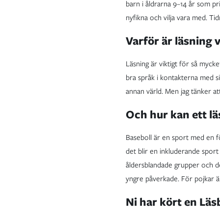
barn i åldrarna 9–14 år som pr
nyfikna och vilja vara med. T
Varför är läsning 
Läsning är viktigt för så myck
bra språk i kontakterna med sin
annan värld. Men jag tänker att 
Och hur kan ett lä
Baseboll är en sport med en fö
det blir en inkluderande sport 
åldersblandade grupper och de 
yngre påverkade. För pojkar är
Ni har kört en Läs