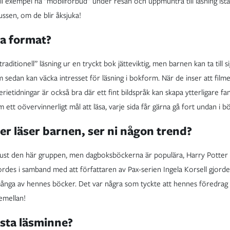
ill exempel ha ”mobilförbud” under resan och uppmuntra till läsning istäl
bussen, om de blir åksjuka!
ka format?
”traditionell” läsning ur en tryckt bok jätteviktig, men barnen kan ta till s
m sedan kan väcka intresset för läsning i bokform. När de inser att film
erietidningar är också bra där ett fint bildspråk kan skapa ytterligare f
 ett oövervinnerligt mål att läsa, varje sida får gärna gå fort undan i bö
er läser barnen, ser ni någon trend?
i just den här gruppen, men dagboksböckerna är populära, Harry Potter 
rdes i samband med att författaren av Pax-serien Ingela Korsell gjorde
 många av hennes böcker. Det var några som tyckte att hennes föredrag 
emellan!
ästa läsminne?