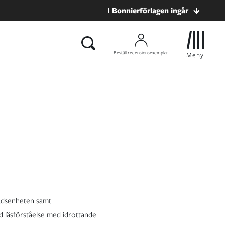
I Bonnierförlagen ingår
Beställ recensionsexemplar
Meny
nadsenheten samt
 läsförståelse med idrottande