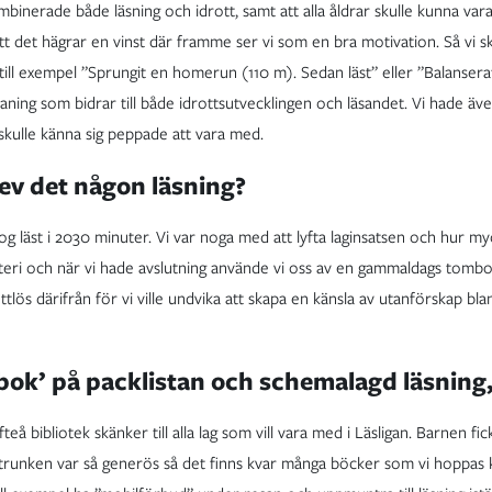
mbinerade både läsning och idrott, samt att alla åldrar skulle kunna var
tt det hägrar en vinst där framme ser vi som en bra motivation. Så vi 
, till exempel ”Sprungit en homerun (110 m). Sedan läst” eller ”Balanse
maning som bidrar till både idrottsutvecklingen och läsandet. Vi hade äv
skulle känna sig peppade att vara med.
ev det någon läsning?
 läst i 2030 minuter. Vi var noga med att lyfta laginsatsen och hur myc
lotteri och när vi hade avslutning använde vi oss av en gammaldags tombo
gå lottlös därifrån för vi ville undvika att skapa en känsla av utanförskap
 bok’ på packlistan och schemalagd läsning
eå bibliotek skänker till alla lag som vill vara med i Läsligan. Barnen fic
oktrunken var så generös så det finns kvar många böcker som vi hoppas