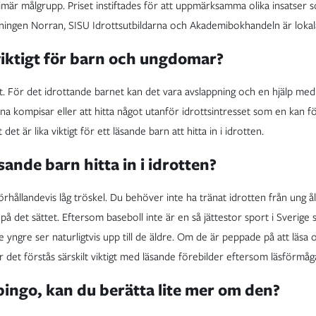
imär målgrupp. Priset instiftades för att uppmärksamma olika insatser so
idningen Norran, SISU Idrottsutbildarna och Akademibokhandeln är loka
viktigt för barn och ungdomar?
et. För det idrottande barnet kan det vara avslappning och en hjälp med 
a kompisar eller att hitta något utanför idrottsintresset som en kan för
det är lika viktigt för ett läsande barn att hitta in i idrotten.
sande barn hitta in i idrotten?
rhållandevis låg tröskel. Du behöver inte ha tränat idrotten från ung å
på det sättet. Eftersom baseboll inte är en så jättestor sport i Sverige 
yngre ser naturligtvis upp till de äldre. Om de är peppade på att läsa oc
 det förstås särskilt viktigt med läsande förebilder eftersom läsförmå
bingo, kan du berätta lite mer om den?