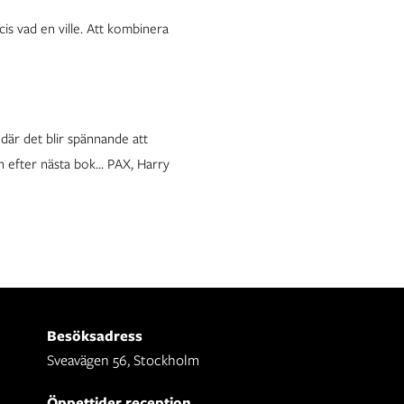
cis vad en ville. Att kombinera
 där det blir spännande att
an efter nästa bok… PAX, Harry
Besöksadress
Sveavägen 56, Stockholm
Öppettider reception