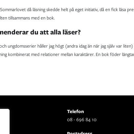
. Sommarlovet då läsning skedde helt på eget initiativ, då en fick läsa pre
filten tillsammans med en bok.
enderar du att alla läser?
ch ungdomsserier håller jag högt (andra idag än när jag själv var liten)
änning kombinerat med relationer mellan karaktärer. En bok föder längt
Telefon
08 - 696 84 10
Postadress