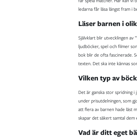
får spela matcher. Här kan vi t
ledarna får läsa längst fram i 
Läser barnen i oli
Självklart blir utvecklingen av 
ljudböcker, spel och filmer so
bok blir de ofta fascinerade. S
texten. Det ska inte kännas som
Vilken typ av böck
Det är ganska stor spridning 
under prisutdelningen, som gjo
att flera av barnen hade läst
skapar det säkert samtal dem 
Vad är ditt eget b