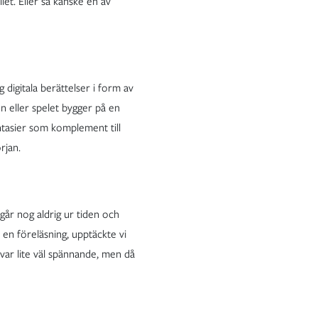
let. Eller så kanske en av
ig digitala berättelser i form av
en eller spelet bygger på en
antasier som komplement till
rjan.
går nog aldrig ur tiden och
 en föreläsning, upptäckte vi
var lite väl spännande, men då