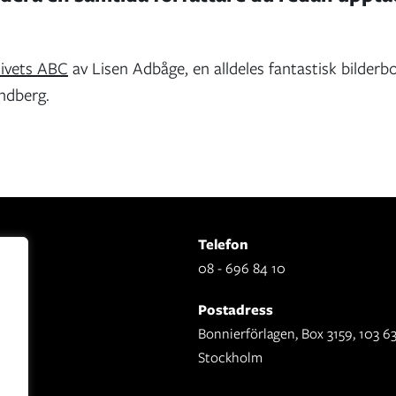
ivets ABC
av Lisen Adbåge, en alldeles fantastisk bilderbo
ndberg.
Telefon
08 - 696 84 10
Postadress
Bonnierförlagen, Box 3159, 103 6
Stockholm