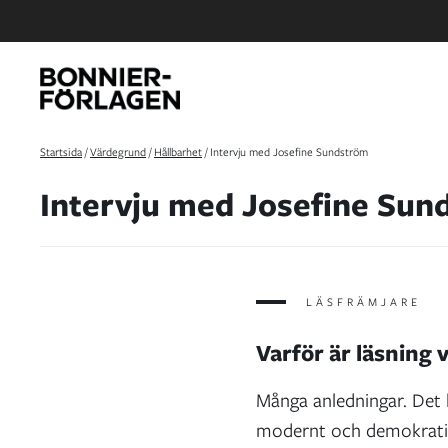
Startsida
/
Värdegrund
/
Hållbarhet
/
Intervju med Josefine Sundström
Intervju med Josefine Sun
LÄSFRÄMJARE
Varför är läsning 
Många anledningar. Det h
modernt och demokratisk