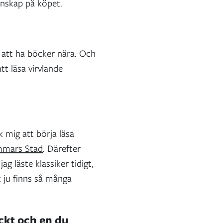
unskap på köpet.
ll att ha böcker nära. Och
tt läsa virvlande
k mig att börja läsa
mmars Stad
. Därefter
g läste klassiker tidigt,
t ju finns så många
ckt och en du