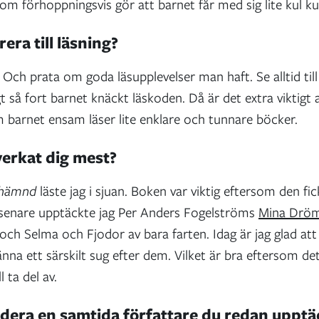
som förhoppningsvis gör att barnet får med sig lite kul k
era till läsning?
v. Och prata om goda läsupplevelser man haft. Se alltid ti
ögt så fort barnet knäckt läskoden. Då är det extra viktigt a
om barnet ensam läser lite enklare och tunnare böcker.
verkat dig mest?
 hämnd
läste jag i sjuan. Boken var viktig eftersom den fic
 senare upptäckte jag Per Anders Fogelströms
Mina Drö
h Selma och Fjodor av bara farten. Idag är jag glad att ja
känna ett särskilt sug efter dem. Vilket är bra eftersom de
l ta del av.
ra en samtida författare du redan upptä