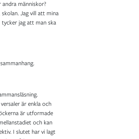
er andra människor?
skolan. Jag vill att mina
 tycker jag att man ska
iga sammanhang.
llsammansläsning.
versaler är enkla och
 Böckerna är utformade
mellanstadiet och kan
tiv. I slutet har vi lagt