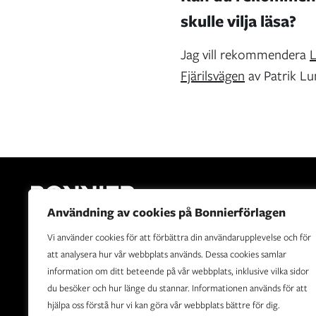
skulle vilja läsa?
Jag vill rekommendera
L
Fjärilsvägen
av Patrik Lu
Användning av cookies på Bonnierförlagen
Vi använder cookies för att förbättra din användarupplevelse och för
Bonnierförlagen är Sveriges ledande förlagshus. Vår vision
att analysera hur vår webbplats används. Dessa cookies samlar
är att sprida berättelser som upplyser, underhåller,
information om ditt beteende på vår webbplats, inklusive vilka sidor
utvecklar och berör.
du besöker och hur länge du stannar. Informationen används för att
hjälpa oss förstå hur vi kan göra vår webbplats bättre för dig.