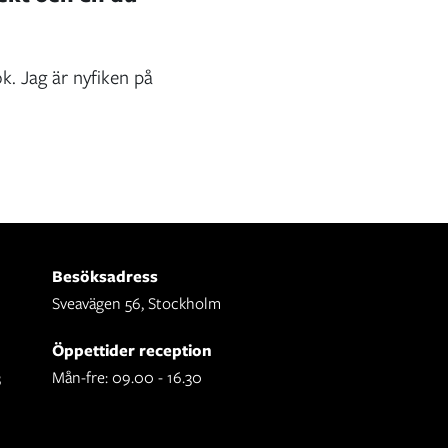
k. Jag är nyfiken på
Besöksadress
Sveavägen 56, Stockholm
Öppettider reception
3
Mån-fre: 09.00 - 16.30