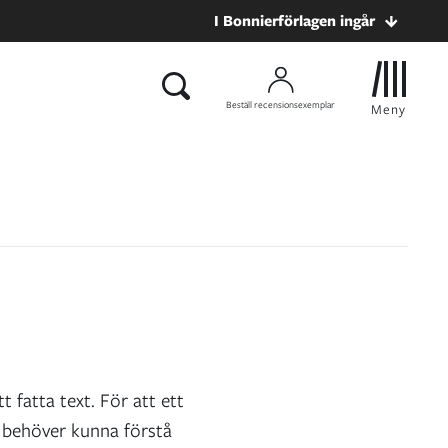
I Bonnierförlagen ingår
Beställ recensionsexemplar
Meny
fatta text. För att ett
 behöver kunna förstå