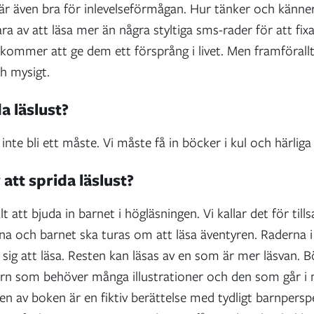
 är även bra för inlevelseförmågan. Hur tänker och känn
 av att läsa mer än några styltiga sms-rader för att fixa 
kommer att ge dem ett försprång i livet. Men framförallt
ch mysigt.
a läslust?
 inte bli ett måste. Vi måste få in böcker i kul och härl
att sprida läslust?
lt att bjuda in barnet i högläsningen. Vi kallar det för ti
a och barnet ska turas om att läsa äventyren. Raderna i 
 sig att läsa. Resten kan läsas av en som är mer läsvan.
arn som behöver många illustrationer och den som går i 
len av boken är en fiktiv berättelse med tydligt barnperspek