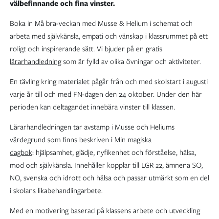
välbefinnande och fina vinster.
Boka in Må bra-veckan med Musse & Helium i schemat och
arbeta med självkänsla, empati och vänskap i klassrummet på ett
roligt och inspirerande sätt. Vi bjuder på en gratis
lärarhandledning
som är fylld av olika övningar och aktiviteter.
En tävling kring materialet pågår från och med skolstart i augusti
varje år till och med FN-dagen den 24 oktober. Under den här
perioden kan deltagandet innebära vinster till klassen.
Lärarhandledningen tar avstamp i Musse och Heliums
värdegrund som finns beskriven i
Min magiska
dagbok
: hjälpsamhet, glädje, nyfikenhet och förståelse, hälsa,
mod och självkänsla. Innehåller kopplar till LGR 22, ämnena SO,
NO, svenska och idrott och hälsa och passar utmärkt som en del
i skolans likabehandlingarbete.
Med en motivering baserad på klassens arbete och utveckling