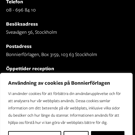
Telefon
08 - 696 84 10
Besöksadress
Sveavägen 56, Stockholm
Postadress
Bonnierförlagen, Box 3159, 103 63 Stockholm
Öppettider reception
Mån-fre: 09.00 - 16.30
Användning av cookies på Bonnierförlagen
Vi använder cookies för att förbättra din användarupplevelse och för
att analysera hur vår webbplats används. Dessa cookies samlar
information om ditt beteende på vår webbplats, inklusive vilka sidor
Om Bonnierförlagen
du besöker och hur länge du stannar. Informationen används för att
Cookies
hjälpa oss förstå hur vi kan göra vår webbplats bättre för dig.
Integritetspolicy