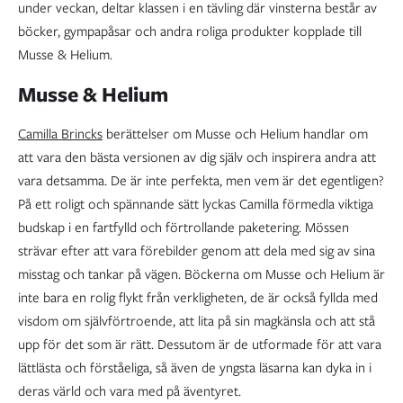
under veckan, deltar klassen i en tävling där vinsterna består av
böcker, gympapåsar och andra roliga produkter kopplade till
Musse & Helium.
Musse & Helium
Camilla Brincks
berättelser om Musse och Helium handlar om
att vara den bästa versionen av dig själv och inspirera andra att
vara detsamma. De är inte perfekta, men vem är det egentligen?
På ett roligt och spännande sätt lyckas Camilla förmedla viktiga
budskap i en fartfylld och förtrollande paketering. Mössen
strävar efter att vara förebilder genom att dela med sig av sina
misstag och tankar på vägen. Böckerna om Musse och Helium är
inte bara en rolig flykt från verkligheten, de är också fyllda med
visdom om självförtroende, att lita på sin magkänsla och att stå
upp för det som är rätt. Dessutom är de utformade för att vara
lättlästa och förståeliga, så även de yngsta läsarna kan dyka in i
deras värld och vara med på äventyret.